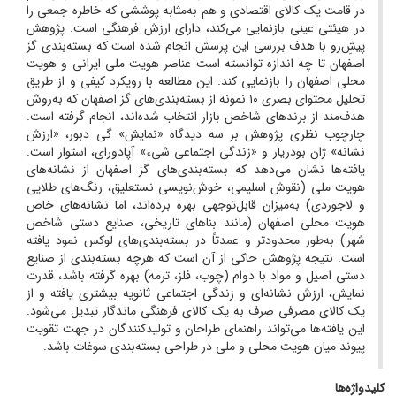
در قامت یک کالای اقتصادی و هم به‌مثابه پوششی که خاطره جمعی را
در هیئتی عینی بازنمایی می‌کند، دارای ارزش فرهنگی است. پژوهش
پیشِ‌رو با هدف بررسی این پرسش انجام شده است که بسته‌بندی گز
اصفهان تا چه اندازه توانسته است عناصر هویت ملی ایرانی و هویت
محلی اصفهان را بازنمایی کند. این مطالعه با رویکرد کیفی و از طریق
تحلیل محتوای بصری ۱۰ نمونه از بسته‌بندی‌های گز اصفهان که به‌روش
هدف‌مند از برندهای شاخص بازار انتخاب شده‌اند، انجام گرفته است.
چارچوب نظری پژوهش بر سه دیدگاه «نمایش» گی دبور، «ارزش
نشانه» ژان بودریار و «زندگی اجتماعی شیء» آپادورای، استوار است.
یافته‌ها نشان می‌دهد که بسته‌بندی‌های گز اصفهان از نشانه‌های
هویت ملی (نقوش اسلیمی، خوش‌نویسی نستعلیق، رنگ‌های طلایی
و لاجوردی) به‌میزان قابل‌توجهی بهره برده‌اند، اما نشانه‌های خاص
هویت محلی اصفهان (مانند بناهای تاریخی، صنایع دستی شاخص
شهر) به‌طور محدودتر و عمدتاً در بسته‌بندی‌های لوکس نمود یافته
است. نتیجه پژوهش حاکی از آن است که هرچه بسته‌بندی از صنایع
دستی اصیل و مواد با دوام (چوب، فلز، ترمه) بهره گرفته باشد، قدرت
نمایش، ارزش نشانه‌ای و زندگی اجتماعی ثانویه بیشتری یافته و از
یک کالای مصرفی صِرف به یک کالای فرهنگی ماندگار تبدیل می‌شود.
این یافته‌ها می‌تواند راهنمای طراحان و تولیدکنندگان در جهت تقویت
پیوند میان هویت محلی و ملی در طراحی بسته‌بندی سوغات باشد.
کلیدواژه‌ها