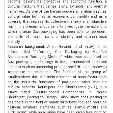
become, beyond its protective and economic function, a
cultural medium that carries signs, symbols, and identity
narratives. As one of the Iranian souvenirs, Isfahan Gaz has
cultural value both as an economic commodity and as a
covering that represents collective memory in an objective
form. The present study aims to investigate the extent to
which Isfahan Gaz packaging has been able to represent
elements of Iranian national identity and Isfahan local
identity.
Research background:
Amini Harandi et al. (2014), in an
article titled “Reforming Gaz Packaging by Modified
Atmosphere Packaging Method,” which was conducted on
Gaz packaging technology in Iran, emphasized technical
aspects such as increasing product shelf life and improving
transportation conditions. The findings of this group of
studies show that the main attention of manufacturers is
on the industrial functions of packaging rather than its
cultural aspects. Karimipour and Sharifzadeh (2017), in a
study titled “Culture-based Components in Iranian
Handicraft Packaging Design,” also show that packaging
designers in the field of handicrafts have focused more on
national symbolic elements such as Islamic motifs and
Kufic script, while local signs have been given less priority.