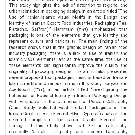
This study highlights the lack of attention to regional and
urban identities in packaging design. In an article titled “The
Use of Iranian-Islamic Visual Motifs in the Design and
Identity of Iranian Export Food Industries Packaging (Tea,
Pistachio, Saffron),” Hammam (2019) emphasizes that
packaging is one of the elements that give identity and
represent culture and nationality. The main finding of the
research shows that in the graphic design of Iranian food
industry packaging, there is a lack of use of Iranian and
Islamic visual elements, and at the same time, the use of
these elements can significantly improve the quality and
originality of packaging designs. The author also presented
several proposed food packaging designs based on Iranian-
Islamic motifs and various forms in this study. Zaryabi and
Abeddoost (1400), in an article titled “Investigating the
Reflection of National Identity in Iranian Packaging Design
with Emphasis on the Component of Persian Calligraphy
(Case Study: Selected Food Product Packagings of the
Iranian Graphic Design Biennial 'Silver Cypress') analyzed the
selected samples of the Iranian Graphic Biennial. The
findings of this study show that Persian calligraphy,
especially Nastaliq calligraphy, and modern typography