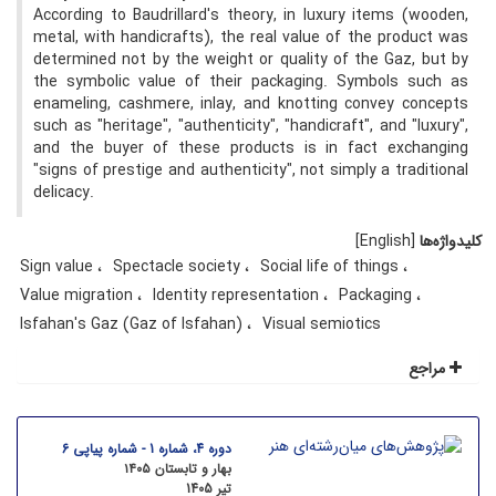
According to Baudrillard's theory, in luxury items (wooden,
metal, with handicrafts), the real value of the product was
determined not by the weight or quality of the Gaz, but by
the symbolic value of their packaging. Symbols such as
enameling, cashmere, inlay, and knotting convey concepts
such as "heritage", "authenticity", "handicraft", and "luxury",
and the buyer of these products is in fact exchanging
"signs of prestige and authenticity", not simply a traditional
delicacy.
کلیدواژه‌ها
[English]
Sign value
Spectacle society
Social life of things
Value migration
Identity representation
Packaging
Isfahan's Gaz (Gaz of Isfahan)
Visual semiotics
مراجع
دوره 4، شماره 1 - شماره پیاپی 6
بهار و تابستان ۱۴۰۵
تیر 1405