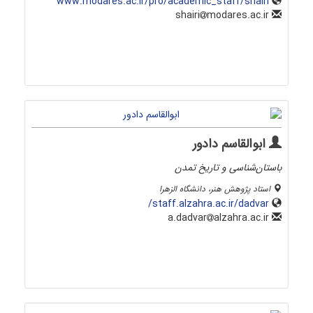
www.modares.ac.ir/pro/academic_staff/shairi
modares.ac.ir
shairi
ابوالقاسم دادور
باستان‌شناسی و تاریخ تمدن
استاد پژوهش هنر، دانشگاه الزهرا
staff.alzahra.ac.ir/dadvar/
alzahra.ac.ir
a.dadvar