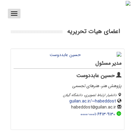
Toggle
vigation
اعضای هیات تحریریه
مدیر مسئول
حسین عابددوست
پژوهش هنر، هنرهای تجسمی
دانشیار ارتباط تصویری، دانشگاه گیلان
guilan.ac.ir/~habeddost
guilan.ac.ir
habeddost
0000-0001-6413-9130