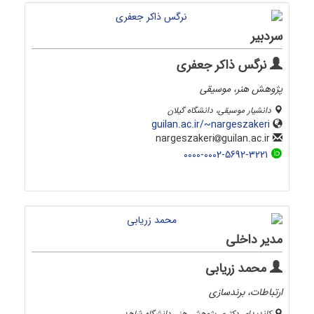
سردبیر
نرگس ذاکر جعفری
پژوهش هنر، موسیقی
دانشیار موسیقی، دانشگاه گیلان
guilan.ac.ir/~nargeszakeri
guilan.ac.ir
nargeszakeri
0000-0002-5692-3221
مدیر داخلی
محمد زریابی
ارتباطات، برندسازی
کاندیدای دکتری پژوهش هنر، دانشگاه شاهد