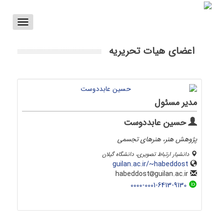
Toggle
vigation
اعضای هیات تحریریه
مدیر مسئول
حسین عابددوست
پژوهش هنر، هنرهای تجسمی
دانشیار ارتباط تصویری، دانشگاه گیلان
guilan.ac.ir/~habeddost
guilan.ac.ir
habeddost
0000-0001-6413-9130