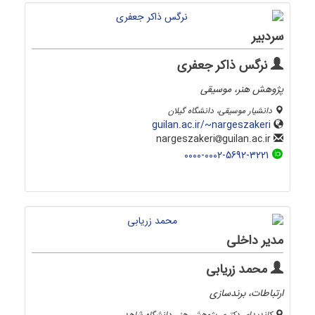
سردبیر
نرگس ذاکر جعفری
پژوهش هنر، موسیقی
دانشیار موسیقی، دانشگاه گیلان
guilan.ac.ir/~nargeszakeri
guilan.ac.ir
nargeszakeri
0000-0002-5692-3221
مدیر داخلی
محمد زریابی
ارتباطات، برندسازی
کاندیدای دکتری پژوهش هنر، دانشگاه شاهد