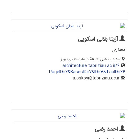
آزیتا بلالی اسکویی
معماری
استاد معماری، دانشگاه هنر اسلامی تبریز
architecture.tabriziau.ac.ir/?
PageID=2&BasesID=7&ID=3&TabID=24
tabriziau.ac.ir
a.oskoyi
احمد رضی