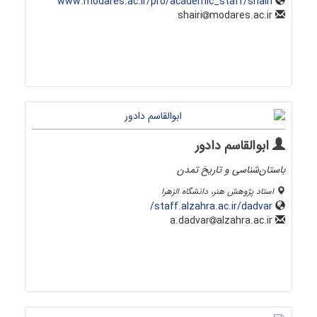
www.modares.ac.ir/pro/academic_staff/shairi
modares.ac.ir
shairi
ابوالقاسم دادور
باستان‌شناسی و تاریخ تمدن
استاد پژوهش هنر، دانشگاه الزهرا
staff.alzahra.ac.ir/dadvar/
alzahra.ac.ir
a.dadvar