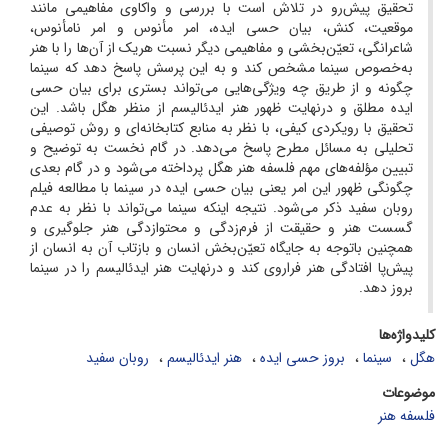
تحقیق پیش‌رو در تلاش است با بررسی و واکاوی مفاهیمی مانند
موقعیت، کنش، بیان حسی ایده، امر مأنوس و امر نامأنوس،
شاعرانگی، تعیّن‌بخشی و مفاهیمی دیگر نسبت هریک از آن‌ها را با هنر
به‌خصوص سینما مشخص کند و به این پرسش پاسخ دهد که سینما
چگونه و از طریق چه ویژگی‌هایی می‌تواند بستری برای بیان حسی
ایده مطلق و درنهایت ظهور هنر اید‌ئالیسم از منظر هگل باشد. این
تحقیق با رویکردی کیفی، با نظر به منابع کتابخانه‌ای و روش توصیفی
تحلیلی به مسائل مطرح پاسخ می‌دهد. در گام نخست به توضیح و
تبیین مؤلفه‌های مهم فلسفه هنر هگل پرداخته می‌شود و در گام بعدی
چگونگی ظهور این امر یعنی بیان حسی ایده در سینما با مطالعه فیلم
روبان سفید ذکر می‌شود. نتیجه اینکه سینما می‌تواند با نظر به عدم
گسست هنر و حقیقت از فرم‌زدگی و محتوا‌زدگی هنر جلوگیری و
همچنین باتوجه به جایگاه تعیّن‌بخش انسان و بازتاب آن به انسان از
پیش‌پا افتادگی هنر فراروی کند و درنهایت هنر ایدئالیسم را در سینما
بروز دهد.
کلیدواژه‌ها
هگل
سینما
بروز حسی ایده
هنر ایدئالیسم
روبان سفید
موضوعات
فلسفه هنر