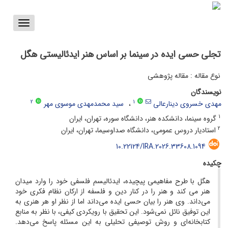
Toggle
vigation
تجلی حسی ایده در سینما بر اساس هنر ایدئالیستی هگل
نوع مقاله : مقاله پژوهشی
نویسندگان
2
1
مهدی خسروی دینارعالی
سید محمد‌‌‌مهدی موسوی مهر
1
گروه سینما، دانشکده هنر، دانشگاه سوره، تهران، ایران
2
استادیار دروس عمومی، دانشگاه صداوسیما، تهران، ایران
10.22124/IRA.2026.33608.1094
چکیده
هگل با طرح مفاهیمی پیچیده، ایدئالیسم فلسفی خود را وارد میدان
هنر می کند و هنر را در کنار دین و فلسفه از ارکان نظام فکری خود
می‌داند. وی هنر را بیان حسی ایده می‌داند اما از نظر او هر هنری به
این توفیق نائل نمی‌شود. این تحقیق با رویکردی کیفی، با نظر به منابع
کتابخانه‌ای و روش توصیفی تحلیلی به این مسئله پاسخ می‌دهد.