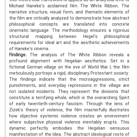
this theoretical framework is applied as an analytical lens to
Michael Haneke's acclaimed film The White Ribbon. The
narrative structure, visual form, and thematic elements of
the film are critically analyzed to demonstrate how abstract
philosophical concepts are translated into concrete
cinematic language. The methodology ensures a rigorous
structural mapping between Hegel's philosophical
requirements for ideal art and the aesthetic achievements
of Haneke's cinema.
Findings:
The analysis of The White Ribbon reveals a
profound alignment with Hegelian aesthetics. Set in a
fictional German village on the eve of World War I, the film
meticulously portrays a rigid, disciplinary Protestant society.
The findings indicate that the microaggressions, strict
punishments, and everyday repressions in the village are
not isolated incidents. They represent the divisions that
constitute a terrifying whole, which is the overarching Spirit
of early twentieth-century fascism. Through the lens of
Zizek's theory of violence, the film masterfully illustrates
how objective systemic violence creates an environment
where subjective physical violence inevitably erupts. This
dynamic perfectly embodies the Hegelian sensuous
manifestation of the Idea. The abstract ideological roots of