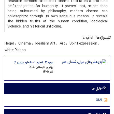
research demonstrates that cinema facilitates a profound
self-recognition for humanity. It proves that, rather than
being subsumed by philosophy, modern cinema can
philosophize through its own sensuous means. It reveals
the hidden truths of the human condition, ideological
violence, and historical unfolding.
کلیدواژه‌ها
[English]
Hegel
Cinema
Idealism Art
Art
Spirit expression
white Ribbon
دوره 4، شماره 1 - شماره پیاپی 6
بهار و تابستان ۱۴۰۵
تیر 1405
فایل ها
XML