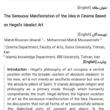
عنوان مقاله
[English]
The Sensuous Manifestation of the Idea in Cinema Based
on Hegel’s Idealist Art
نویسندگان
[English]
1
2
Mahdi Khosravi dinarali
Mohammad Mahdi Mousavimehr
1
Cinema Department, Faculty of Arts, Soore University, Tehran,
Iran
2
Islamic knowledge Department, IRIB University, Tehran, Iran
چکیده
[English]
Introduction
:
Hegel's philosophy of art occupies a central
position within his broader system of absolute idealism. In
his view, art is not merely an aesthetic endeavor but one of
the absolute pillars of Spirit. It stands alongside religion and
philosophy as a primary mode through which humanity
comprehends the truth. Hegel defines the highest vocation
of art as the sensuous manifestation of the Idea. However,
he also posits that not all forms of art successfully achieve
this dialectical unity of concept and object. In the