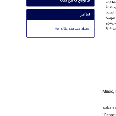
ارجاع به این مقاله
شاهده
‌دهندۀ
ه است.
آمار
ه هویت
ازبندی
وند با
تعداد مشاهده مقاله:
115
Music, 
saba es
1
Departm