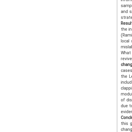
infor
sampl
and s
strat
Resul
the i
(Rami
local
misla
What 
reviv
chan
cases
the L
inclu
clapp
modul
of di
due to
evide
Concl
this 
chang