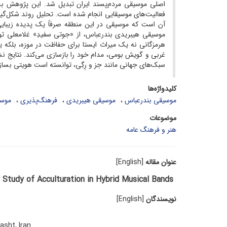
اصلی موسیقی مردم‌پسند ایران تبدیل شد. این پژوهش به 
فعالیت‌های موسیقایی انجام شده است. تحلیل روند شکل‌گیر
آن است که موسیقی در این منطقه صرفاً یک پدیده زیبایی
موسیقی هیبریدی بندرعباس، از «جوتی سفیدِ» غلامعلی توس
هرمزگانی نه یک میراث ایستا برای حفاظت در موزه، بلکه ی
غربی و گویش بومی، مدام خود را بازسازی می‌کند. نتایج نش
سبک‌های جهانی مانند جز و رِگِی، توانسته است هویتی بسا
کلیدواژه‌ها
موسیقی بندرعباس
موسیقی هیبریدی
فرهنگ‌پذیری
موسی
موضوعات
هنر و فرهنگ عامه
عنوان مقاله
[English]
ry Study of Acculturation in Hybrid Musical Bands
نویسندگان
[English]
asht, Iran