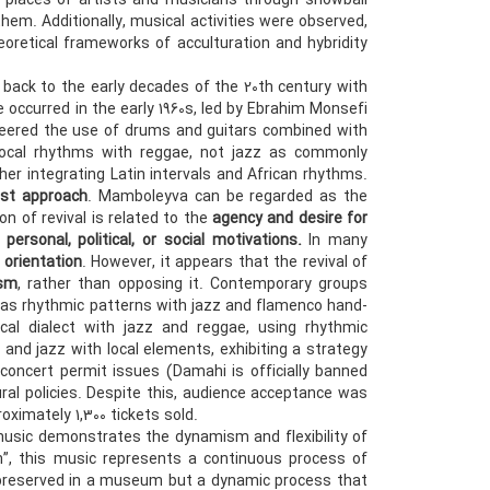
g places of artists and musicians through snowball
em. Additionally, musical activities were observed,
eoretical frameworks of acculturation and hybridity
 back to the early decades of the 20th century with
 occurred in the early 1960s, led by Ebrahim Monsefi
oneered the use of drums and guitars combined with
 local rhythms with reggae, not jazz as commonly
er integrating Latin intervals and African rhythms.
list approach
. Mamboleyva can be regarded as the
on of revival is related to the
agency and desire for
y
personal, political, or social motivations
.
In many
 orientation
. However, it appears that the revival of
ism
, rather than opposing it. Contemporary groups
as rhythmic patterns with jazz and flamenco hand-
cal dialect with jazz and reggae, using rhythmic
nd jazz with local elements, exhibiting a strategy
 concert permit issues (Damahi is officially banned
ltural policies. Despite this, audience acceptance was
ximately 1,300 tickets sold.
music demonstrates the dynamism and flexibility of
eh”, this music represents a continuous process of
e preserved in a museum but a dynamic process that