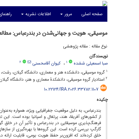
صفحه اصلی
مرور
اطلاعات نشریه
راهنمای
موسیقی، هویت و جهانی‌شدن در بندرعباس: مطالعه‌
نوع مقاله : مقاله پژوهشی
نویسندگان
2
1
صبا اسمعیلی ششده
کیوان آقامحسنی
1
گروه موسیقی، دانشکده هنر و معماری، دانشگاه گیلان، رشت، ا
2
استادیار گروه موسیقی، دانشکدۀ معماری و هنر، دانشگاه گیلان
10.22124/IRA.2026.33782.1107
چکیده
بندرعباس، به دلیل موقعیت جغرافیایی ویژه، همواره به‌عنوان
از کشورهای آفریقا، هند، پرتغال و اسپانیا بوده است. ای
فرهنگ‌پذیری موسیقایی در بندرعباس و تأثیر آن در خلق گونه‌
گارگپ بررسی کرده است. این گروه‌ها با بهره‌گیری از سازهای 