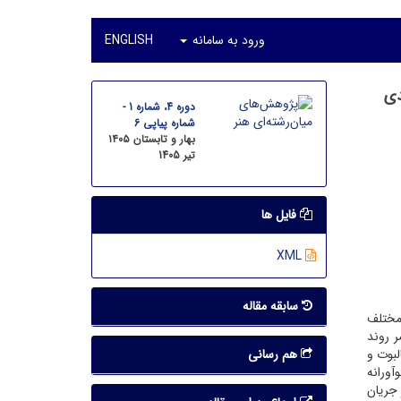
ورود به سامانه
ENGLISH
دی
دوره 4، شماره 1 -
شماره پیاپی 6
بهار و تابستان ۱۴۰۵
تیر 1405
فایل ها
XML
سابقه مقاله
 مختلف
ر روند
لبوت و
هم رسانی
آورانه
 در دهۀ ۱۳۹۰ ه.ش. به بخشی از جریان