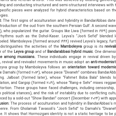
mants and veteran artists. This was achieved by locating gatherin
ing and conducting structured and semi-structured interviews with th
pecific pieces were analyzed for hybrid characteristics based on th
egies.
t:
The first signs of acculturation and hybridity in BandarAbbas date
ntroduction of the oud from the southern Persian Gulf. A second wave
), who popularized the guitar. Groups like Liwa (formed in 1969) pi
 rhythms such as the Dohol-Kaser. Leyva's “Jooti Sefid” blended
beled. Mamboleyva (formed around 1999) revived Leyva's legacy, furth
distinguishes the activities of the
Mamboleyva
group is its
reviva
er of the
Leyva group
and of
Bandarabbasi hybrid music
. One dimensi
ge among musicians
.
These individuals engage in revival driven b
, revival and revivalist movements in music adopt an
anti‑modernist
eyva group by Mamboleyva follows an
orientation toward modern
de Damahi (formed 2013), whose piece “Divaneh” combines BandarAbb
ing. Jalboat (formed later), whose “Fahmet Boba Bala” blends lo
ation, and Gargop (formed 2019), whose “Rang-e Sehr” mixes reggae a
stortion. These groups have faced challenges, including censorship,
 political stances), and the risk of instability due to conflicting cu
nced by a sold-out “Show Bandari” concert (December 2024) with appro
usion:
The process of acculturation and hybridity in BandarAbbas's 
genre. From Gholamali Tavasoli's “Jooti Sefid” to Damahi's “Divan
e. It shows that Hormozgani identity is not a static heritage to b