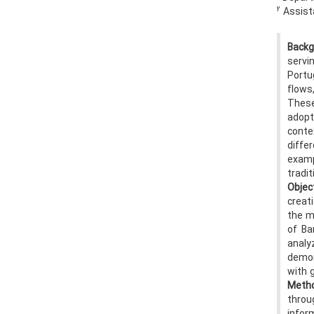
2
Assista
Back
servi
Portu
flows
These
adopt
conte
diffe
examp
tradit
Objec
creat
the m
of Ba
anal
demon
with 
Meth
throu