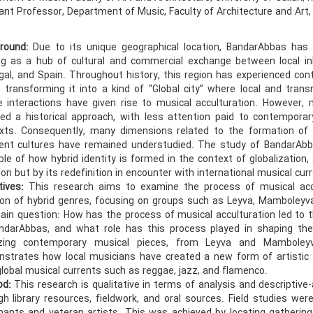
nt Professor, Department of Music, Faculty of Architecture and Art, U
ground:
Due to its unique geographical location, BandarAbbas has
ng as a hub of cultural and commercial exchange between local inh
gal, and Spain. Throughout history, this region has experienced con
, transforming it into a kind of “Global city” where local and trans
 interactions have given rise to musical acculturation. However,
ed a historical approach, with less attention paid to contemporar
xts. Consequently, many dimensions related to the formation of 
rent cultures have remained understudied. The study of BandarAbbas
le of how hybrid identity is formed in the context of globalization,
ion but by its redefinition in encounter with international musical cur
tives:
This research aims to examine the process of musical acc
ion of hybrid genres, focusing on groups such as Leyva, Mamboleyv
ain question: How has the process of musical acculturation led to t
ndarAbbas, and what role has this process played in shaping the
yzing contemporary musical pieces, from Leyva and Mamboley
strates how local musicians have created a new form of artistic i
global musical currents such as reggae, jazz, and flamenco.
od:
This research is qualitative in terms of analysis and descriptive-
gh library resources, fieldwork, and oral sources. Field studies w