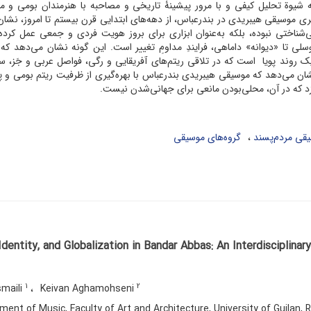
شیوة‌ تحلیل کیفی و با مرور پیشینۀ تاریخی و مصاحبه با هنرمندان بومی و م
ی موسیقی هیبریدی در بندرعباس، از دهه‌های ابتدایی قرن بیستم تا امروز، نشان
‌شناختی نبوده، بلکه به‌عنوان ابزاری برای بروز هویت فردی و جمعی عمل کرد
لی تا «دیوانه» داماهی، فرایندِ مداومِ تغییر است. این گونه نشان می‌دهد ک
ک روند پویا است که در تلاقی ریتم‌های آفریقایی و رگی، فواصل عربی و جَز، س
ان می‌دهد که موسیقی هیبریدی بندرعباس با بهره‌گیری از ظرفیت ریتم بومی و پی
زد که در آن، محلی‌بودن مانعی برای جهانی‌شدن نیست.
قی مردم‌پسند
گروه‌های موسیقی
Identity, and Globalization in Bandar Abbas: An Interdisciplina
1
2
maili
Keivan Aghamohseni
ent of Music, Faculty of Art and Architecture, University of Guilan, R