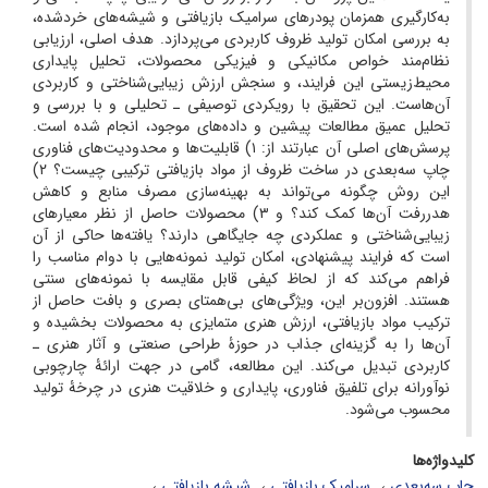
به‌کارگیری همزمان پودرهای سرامیک بازیافتی و شیشه‌های خردشده،
به بررسی امکان تولید ظروف کاربردی می‌پردازد. هدف اصلی، ارزیابی
نظام‌مند خواص مکانیکی و فیزیکی محصولات، تحلیل پایداری
محیط‌زیستی این فرایند، و سنجش ارزش زیبایی‌شناختی و کاربردی
آن‌هاست. این تحقیق با رویکردی توصیفی ـ تحلیلی و با بررسی و
تحلیل عمیق مطالعات پیشین و داده‌های موجود، انجام شده است.
پرسش‌های اصلی آن عبارتند از: ۱) قابلیت‌ها و محدودیت‌های فناوری
چاپ سه‌بعدی در ساخت ظروف از مواد بازیافتی ترکیبی چیست؟ ۲)
این روش چگونه می‌تواند به بهینه‌سازی مصرف منابع و کاهش
هدررفت آن‌ها کمک کند؟ و ۳) محصولات حاصل از نظر معیارهای
زیبایی‌شناختی و عملکردی چه جایگاهی دارند؟ یافته‌ها حاکی از آن
است که فرایند پیشنهادی، امکان تولید نمونه‌هایی با دوام مناسب را
فراهم می‌کند که از لحاظ کیفی قابل مقایسه با نمونه‌های سنتی
هستند. افزون‌بر این، ویژگی‌های بی‌همتای بصری و بافت حاصل از
ترکیب مواد بازیافتی، ارزش هنری متمایزی به محصولات بخشیده و
آن‌ها را به گزینه‌ای جذاب در حوزۀ طراحی صنعتی و آثار هنری ـ
کاربردی تبدیل می‌کند. این مطالعه، گامی در جهت ارائۀ چارچوبی
نوآورانه برای تلفیق فناوری، پایداری و خلاقیت هنری در چرخۀ تولید
محسوب می‌شود.
کلیدواژه‌ها
چاپ سه‌بعدی
سرامیک بازیافتی
شیشه بازیافتی