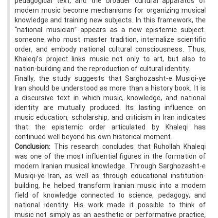
pedagogical text, and the broader cultural apparatus of
modern music become mechanisms for organizing musical
knowledge and training new subjects. In this framework, the
“national musician” appears as a new epistemic subject:
someone who must master tradition, internalize scientific
order, and embody national cultural consciousness. Thus,
Khaleqi’s project links music not only to art, but also to
nation-building and the reproduction of cultural identity.
Finally, the study suggests that Sarghozasht-e Musiqi-ye
Iran should be understood as more than a history book. It is
a discursive text in which music, knowledge, and national
identity are mutually produced. Its lasting influence on
music education, scholarship, and criticism in Iran indicates
that the epistemic order articulated by Khaleqi has
continued well beyond his own historical moment.
Conclusion:
This research concludes that Ruhollah Khaleqi
was one of the most influential figures in the formation of
modern Iranian musical knowledge. Through Sarghozasht-e
Musiqi-ye Iran, as well as through educational institution-
building, he helped transform Iranian music into a modern
field of knowledge connected to science, pedagogy, and
national identity. His work made it possible to think of
music not simply as an aesthetic or performative practice,