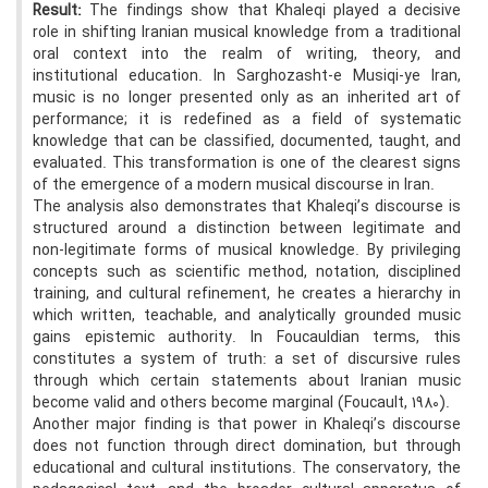
Result:
The findings show that Khaleqi played a decisive
role in shifting Iranian musical knowledge from a traditional
oral context into the realm of writing, theory, and
institutional education. In Sarghozasht-e Musiqi-ye Iran,
music is no longer presented only as an inherited art of
performance; it is redefined as a field of systematic
knowledge that can be classified, documented, taught, and
evaluated. This transformation is one of the clearest signs
of the emergence of a modern musical discourse in Iran.
The analysis also demonstrates that Khaleqi’s discourse is
structured around a distinction between legitimate and
non-legitimate forms of musical knowledge. By privileging
concepts such as scientific method, notation, disciplined
training, and cultural refinement, he creates a hierarchy in
which written, teachable, and analytically grounded music
gains epistemic authority. In Foucauldian terms, this
constitutes a system of truth: a set of discursive rules
through which certain statements about Iranian music
become valid and others become marginal (Foucault, 1980).
Another major finding is that power in Khaleqi’s discourse
does not function through direct domination, but through
educational and cultural institutions. The conservatory, the