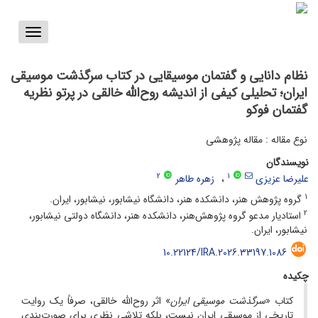
Toggle
vigation
نظام دانایی و گفتمان موسیقایی در کتاب سرگذشت موسیقی
ایران؛ تحلیلی کیفی از اندیشه روح‌الله خالقی در پرتو نظریه
گفتمان فوکو
نوع مقاله : مقاله پژوهشی
نویسندگان
2
1
علیرضا عزیزی
زهره طاهر
1
گروه پژوهش هنر، دانشکده هنر، دانشگاه نیشابور، نیشابور، ایران.
2
استادیار مدعو گروه پژوهش‌هنر، دانشکده هنر، دانشگاه دولتی نیشابور،
نیشابور، ایران.
10.22124/IRA.2026.33197.1086
چکیده
کتاب «
سرگذشت موسیقی ایران
» اثر روح‌الله خالقی، صرفاً یک روایت
تاریخی از موسیقی ایران نیست، بلکه تلاشی نظری برای صورت‌بندی