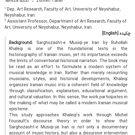
alireza azizi
Zohreh Taher
1
Dep. Art Research, Faculty of Art, University of Neyshabur,
Neyshabur, Iran.
2
Assistant Professor, Department of Art Research, Faculty of
Art, University of Neyshabur, Neyshabur, Iran.
چکیده
[English]
Background:
Sarghozasht-e Musiqi-ye Iran by Ruhollah
Khaleqi is one of the foundational texts in the
historiography of Iranian music, yet its importance exceeds
the limits of conventional historical narration. The book may
be read as an effort to formulate a modern system of
musical knowledge in Iran. Rather than merely recounting
musicians, styles, and historical developments, Khaleqi
organizes Iranian music into a coherent field of knowledge
through classification, explanation, educational argument,
and cultural valuation. In this sense, the work participates in
the making of what may be called a modern Iranian musical
episteme.
This study approaches Khaleqi’s work through Michel
Foucault’s discourse theory in order to show that
Sarghozasht-e Musiqi-ye Iran is not only a documentary
account of music history, but also a discursive intervention