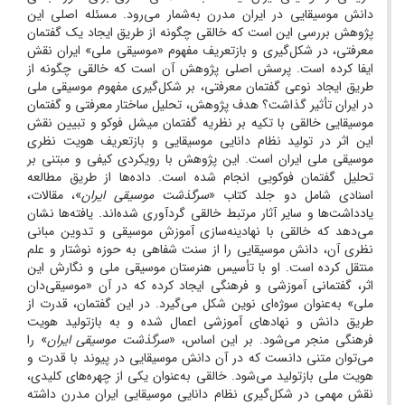
دانش موسیقایی در ایران مدرن به‌شمار می‌رود. مسئله اصلی این
پژوهش بررسی این است که خالقی چگونه از طریق ایجاد یک گفتمان
معرفتی، در شکل‌گیری و بازتعریف مفهوم «موسیقی ملی» ایران نقش
ایفا کرده است. پرسش اصلی پژوهش آن است که خالقی چگونه از
طریق ایجاد نوعی گفتمان معرفتی، بر شکل‌گیری مفهوم موسیقی ملی
در ایران تأثیر گذاشت؟ هدف پژوهش، تحلیل ساختار معرفتی و گفتمان
موسیقایی خالقی با تکیه بر نظریه گفتمان میشل فوکو و تبیین نقش
این اثر در تولید نظام دانایی موسیقایی و بازتعریف هویت نظری
موسیقی ملی ایران است. این پژوهش با رویکردی کیفی و مبتنی بر
تحلیل گفتمان فوکویی انجام شده است. داده‌ها از طریق مطالعه
اسنادی شامل دو جلد کتاب «
سرگذشت موسیقی ایران
»، مقالات،
یادداشت‌ها و سایر آثار مرتبط خالقی گردآوری شده‌اند. یافته‌ها نشان
می‌دهد که خالقی با نهادینه‌سازی آموزش موسیقی و تدوین مبانی
نظری آن، دانش موسیقایی را از سنت شفاهی به حوزه نوشتار و علم
منتقل کرده است. او با تأسیس هنرستان موسیقی ملی و نگارش این
اثر، گفتمانی آموزشی و فرهنگی ایجاد کرده که در آن «موسیقی‌دان
ملی» به‌عنوان سوژه‌ای نوین شکل می‌گیرد. در این گفتمان، قدرت از
طریق دانش و نهادهای آموزشی اعمال شده و به بازتولید هویت
فرهنگی منجر می‌شود. بر این اساس، «
سرگذشت موسیقی ایران
» را
می‌توان متنی دانست که در آن دانش موسیقایی در پیوند با قدرت و
هویت ملی بازتولید می‌شود. خالقی به‌عنوان یکی از چهره‌های کلیدی،
نقش مهمی در شکل‌گیری نظام دانایی موسیقایی ایران مدرن داشته