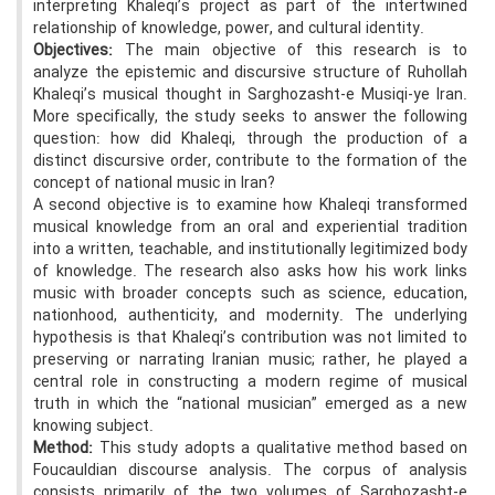
interpreting Khaleqi’s project as part of the intertwined
relationship of knowledge, power, and cultural identity.
Objectives:
The main objective of this research is to
analyze the epistemic and discursive structure of Ruhollah
Khaleqi’s musical thought in Sarghozasht-e Musiqi-ye Iran.
More specifically, the study seeks to answer the following
question: how did Khaleqi, through the production of a
distinct discursive order, contribute to the formation of the
concept of national music in Iran?
A second objective is to examine how Khaleqi transformed
musical knowledge from an oral and experiential tradition
into a written, teachable, and institutionally legitimized body
of knowledge. The research also asks how his work links
music with broader concepts such as science, education,
nationhood, authenticity, and modernity. The underlying
hypothesis is that Khaleqi’s contribution was not limited to
preserving or narrating Iranian music; rather, he played a
central role in constructing a modern regime of musical
truth in which the “national musician” emerged as a new
knowing subject.
Method:
This study adopts a qualitative method based on
Foucauldian discourse analysis. The corpus of analysis
consists primarily of the two volumes of Sarghozasht-e