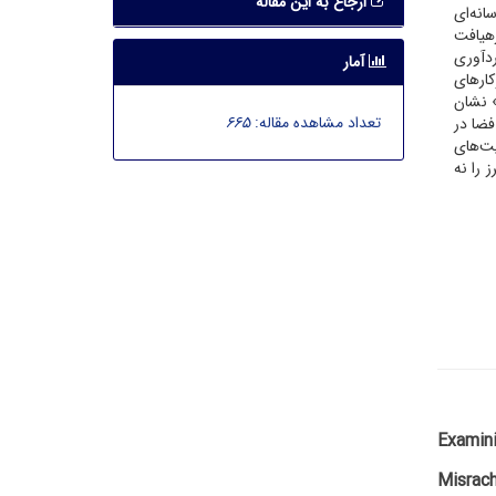
ارجاع به این مقاله
انه‌ای
رهیافت
ردآوری
آمار
کارهای
» نشان
تعداد مشاهده مقاله:
665
فضا در
یت‌های
 را نه
Examini
Misrach