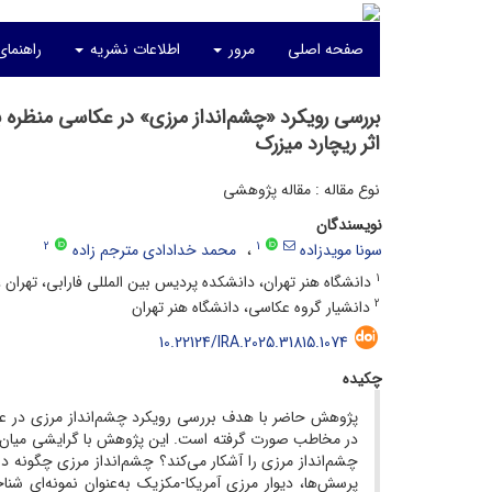
صفحه اصلی
مرور
اطلاعات نشریه
راهنمای
بررسی رویکرد «چشم‌انداز مرزی» در عکاسی منظره ب
اثر ریچارد میزرک
نوع مقاله : مقاله پژوهشی
نویسندگان
2
1
سونا مویدزاده
محمد خدادادی مترجم زاده
1
دانشگاه هنر تهران، دانشکده پردیس بین المللی فارابی، تهران ، 
2
دانشیار گروه عکاسی، دانشگاه هنر تهران
10.22124/IRA.2025.31815.1074
چکیده
پژوهش حاضر با هدف بررسی رویکرد چشم‌انداز مرزی در عکا
در مخاطب صورت گرفته است. این پژوهش با گرایشی میان‌ر
چشم‌انداز مرزی را آشکار ‌می‌کند؟ چشم‌انداز مرزی چگونه د
پرسش‌ها، دیوار مرزی آمریکا-مکزیک به‌‌عنوان نمونه‌ای ش