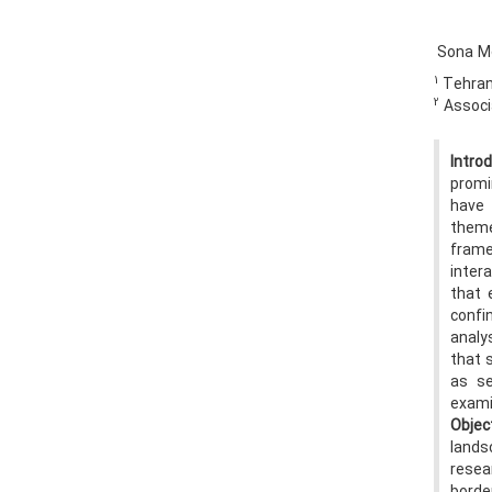
Sona M
1
Tehran 
2
Associa
Intro
promi
have 
theme
frame
inter
that 
confi
analy
that 
as se
exami
Objec
lands
resea