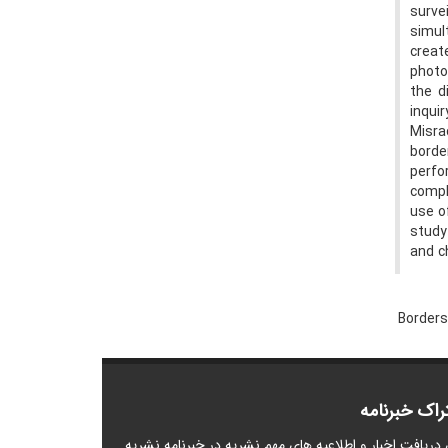
surve
simul
create
photo
the d
inqui
Misra
borde
perfo
compl
use o
study
and c
Border
راک خبرنامه
 دریافت اخبار و اطلاعیه های مهم نشریه در خبرنامه نشریه