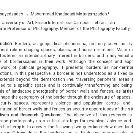
1
2
oayedzadeh
Mohammad Khodadadi Motarjemzadeh
University of Art, Farabi International Campus, Tehran, Iran.
te Professor of Photography, Member of the Photography Faculty, T
duction
: Borders, as geopolitical phenomena, not only serve as div
nent role in shaping spaces, places, and human relations. Major d
fostered an interdisciplinary interest in borders, and many visual 
 of borderscapes in their work. Although the concept and appro
work of political geography, it presents borders as non-terri
actions. In this perspective, a border is not understood as a fixed 
extends beyond the demarcation line, traversing peripheral areas an
ned to a specific space and is continually transforming and being
sis of landscape photographs of border walls and fences, as artist
shape the geography of the border through the enclosure of spaces
curity spaces, represents violence and population control, and c
nation of border walls and fences as security apparatuses of the st
tives and Research Questions:
The objective of this research i
cape photography as a critical strategy for revealing violence and 
rch attempts to answer the following two questions: How does lands