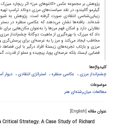
پژوهش بر مجموعه عکس «کانتوهای مرز» اثر ریچارد میزرک متم
گیلرمو گالیندو، در نقد سیاست‌های مرزی دونالد ترامپ تهیه
زیبایی‌شناسی انتقادی صورت گرفته است. پژوهش به شیوۀ ک
شده‌اند. یافته‌ها نشان می‌دهند که عکاسی منظره در بست
نظارتی دارد و امکان فهم مرزها را به‌عنوان مکان‌هایی بر
داد که میزرک با بهره‌گیری از ماهیت دوگانۀ چشم‌انداز مرز
مخاطب ایجاد می‌کند و مرز را به عرصه‌ای برای پرسش‌گری
مرزی و بازتاب تجربه‌های زیستۀ افراد درگیر با این فضاها،
فضایی ایستا، بلکه عرصه‌ای پویا، پیچیده و مملو از قدرت، 
کلیدواژه‌ها
چشم‌انداز مرزی
عکاسی منظره
استراتژی انتقادی
دیوار آ
موضوعات
مطالعات میان‌رشته‌ای هنر
عنوان مقاله
[English]
Critical Strategy: A Case Study of Richard