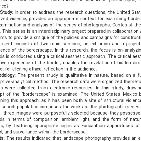
rscape? How does the borderscape, in landscape photography, enab
nce?
 Study:
In order to address the research questions, the United Sta
ized violence, provides an appropriate context for examining bord
xamination and analysis of the series of photographs, Cantos of the
 This series is an interdisciplinary project prepared in collaboration
ims to provide a critique of the policies and campaigns for construc
roject consists of two main sections, an exhibition and a projec
ience of the borderscape. In this research, the focus is on analyz
sis is conducted using a critical aesthetic approach. The critical a
tive experience of the border, enables the revelation of hidden di
t for eliciting ethical reflection in the audience.
odology:
The present study is qualitative in nature, based on a 
iptive-analytical method. The research data were organized theoreti
s were collected from electronic resources. In this study, drawin
pt of the “borderscape” is examined. The United States–Mexico b
ning this approach, as it has been both a site of structural violenc
esearch population comprises the works of the photographic series 
s, three images were purposefully selected because they possessed t
sis in terms of composition, ambient light, and the form of natu
s, by featuring appropriate signs as Foucaultian apparatuses of 
l, and surveillance within the borderscape.
ts:
The results indicated that landscape photography provides an ef