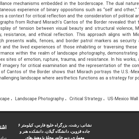
illance mechanisms embedded in the borderscape. The dual nature 
taneous experience of binary oppositions such as “self and other,” 
s a context for critical reflection and the consideration of political 
graphs from Richard Misrach’s Cantos of the Border revealed that th
isplay of tension between visual beauty and structural violence, 
ry, resistance, and ethical reflection. This approach aligns with M
ch presents walls, fences, and border patrol markers as security 
r and the lived experiences of those inhabiting or traversing these
rmance within the realm of landscape photography, demonstrating t
ex sites of emotion, rupture, trauma, and resistance. In his works, a
f imagery for critical examination and the representation of the co
 of Cantos of the Border shows that Misrach portrays the U.S.-Mex
hallenging landscape where aesthetics functions as a strategy for poli
scape
Landscape Photography
Critical Strategy
US-Mexico Wal
نشانی: رشت، بزرگراه خلیج فارس، کیلومتر ۶
اشت
جاده قزوین، دانشگاه گیلان، دانشکده هنر و
برای
معماری، دبیرخانه، مجلۀ پژوهش‌های