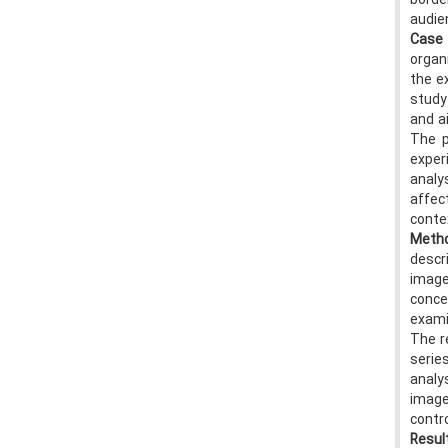
borde
audie
Case
organ
the e
study.
and a
The p
exper
analy
affec
contex
Meth
descr
image
conce
exami
The r
serie
analy
image
contro
Resul