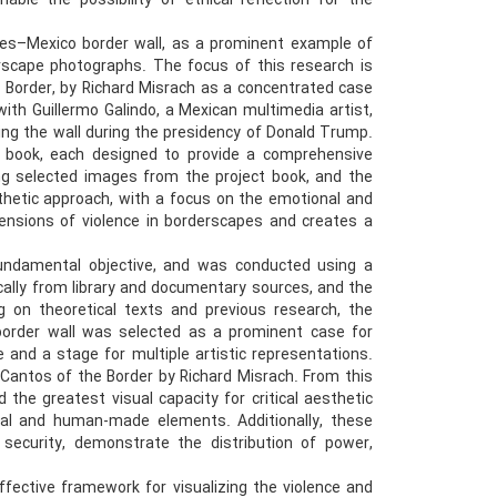
le the possibility of ethical reflection for the
tes–Mexico border wall, as a prominent example of
erscape photographs. The focus of this research is
 Border, by Richard Misrach as a concentrated case
 with Guillermo Galindo, a Mexican multimedia artist,
ting the wall during the presidency of Donald Trump.
t book, each designed to provide a comprehensive
ing selected images from the project book, and the
esthetic approach, with a focus on the emotional and
mensions of violence in borderscapes and creates a
fundamental objective, and was conducted using a
cally from library and documentary sources, and the
g on theoretical texts and previous research, the
order wall was selected as a prominent case for
e and a stage for multiple artistic representations.
Cantos of the Border by Richard Misrach. From this
he greatest visual capacity for critical aesthetic
ral and human-made elements. Additionally, these
security, demonstrate the distribution of power,
fective framework for visualizing the violence and