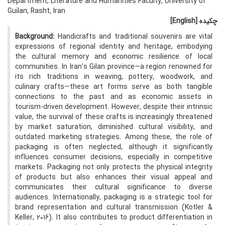
Department, Literature and Humanities Faculty, University of
Guilan, Rasht, Iran
چکیده
[English]
Background:
Handicrafts and traditional souvenirs are vital
expressions of regional identity and heritage, embodying
the cultural memory and economic resilience of local
communities. In Iran’s Gilan province—a region renowned for
its rich traditions in weaving, pottery, woodwork, and
culinary crafts—these art forms serve as both tangible
connections to the past and as economic assets in
tourism-driven development. However, despite their intrinsic
value, the survival of these crafts is increasingly threatened
by market saturation, diminished cultural visibility, and
outdated marketing strategies. Among these, the role of
packaging is often neglected, although it significantly
influences consumer decisions, especially in competitive
markets. Packaging not only protects the physical integrity
of products but also enhances their visual appeal and
communicates their cultural significance to diverse
audiences. Internationally, packaging is a strategic tool for
brand representation and cultural transmission (Kotler &
Keller, 2016). It also contributes to product differentiation in