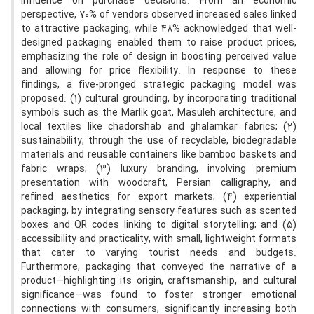
influence on purchase decisions. From an economic
perspective, 70% of vendors observed increased sales linked
to attractive packaging, while 48% acknowledged that well-
designed packaging enabled them to raise product prices,
emphasizing the role of design in boosting perceived value
and allowing for price flexibility. In response to these
findings, a five-pronged strategic packaging model was
proposed: (1) cultural grounding, by incorporating traditional
symbols such as the Marlik goat, Masuleh architecture, and
local textiles like chadorshab and ghalamkar fabrics; (2)
sustainability, through the use of recyclable, biodegradable
materials and reusable containers like bamboo baskets and
fabric wraps; (3) luxury branding, involving premium
presentation with woodcraft, Persian calligraphy, and
refined aesthetics for export markets; (4) experiential
packaging, by integrating sensory features such as scented
boxes and QR codes linking to digital storytelling; and (5)
accessibility and practicality, with small, lightweight formats
that cater to varying tourist needs and budgets.
Furthermore, packaging that conveyed the narrative of a
product—highlighting its origin, craftsmanship, and cultural
significance—was found to foster stronger emotional
connections with consumers, significantly increasing both