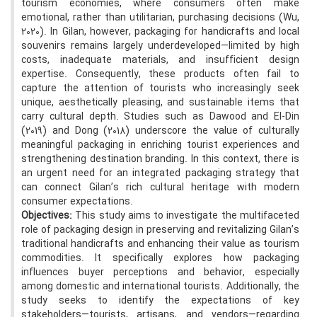
tourism economies, where consumers often make
emotional, rather than utilitarian, purchasing decisions (Wu,
2020). In Gilan, however, packaging for handicrafts and local
souvenirs remains largely underdeveloped—limited by high
costs, inadequate materials, and insufficient design
expertise. Consequently, these products often fail to
capture the attention of tourists who increasingly seek
unique, aesthetically pleasing, and sustainable items that
carry cultural depth. Studies such as Dawood and El-Din
(2019) and Dong (2018) underscore the value of culturally
meaningful packaging in enriching tourist experiences and
strengthening destination branding. In this context, there is
an urgent need for an integrated packaging strategy that
can connect Gilan’s rich cultural heritage with modern
consumer expectations.
Objectives:
This study aims to investigate the multifaceted
role of packaging design in preserving and revitalizing Gilan’s
traditional handicrafts and enhancing their value as tourism
commodities. It specifically explores how packaging
influences buyer perceptions and behavior, especially
among domestic and international tourists. Additionally, the
study seeks to identify the expectations of key
stakeholders—tourists, artisans, and vendors—regarding