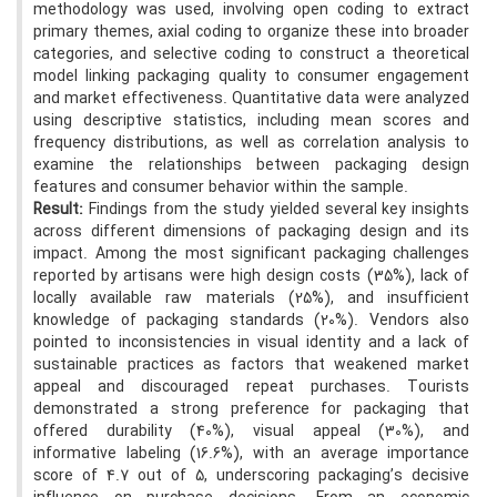
methodology was used, involving open coding to extract
primary themes, axial coding to organize these into broader
categories, and selective coding to construct a theoretical
model linking packaging quality to consumer engagement
and market effectiveness. Quantitative data were analyzed
using descriptive statistics, including mean scores and
frequency distributions, as well as correlation analysis to
examine the relationships between packaging design
features and consumer behavior within the sample.
Result:
Findings from the study yielded several key insights
across different dimensions of packaging design and its
impact. Among the most significant packaging challenges
reported by artisans were high design costs (35%), lack of
locally available raw materials (25%), and insufficient
knowledge of packaging standards (20%). Vendors also
pointed to inconsistencies in visual identity and a lack of
sustainable practices as factors that weakened market
appeal and discouraged repeat purchases. Tourists
demonstrated a strong preference for packaging that
offered durability (40%), visual appeal (30%), and
informative labeling (16.6%), with an average importance
score of 4.7 out of 5, underscoring packaging’s decisive