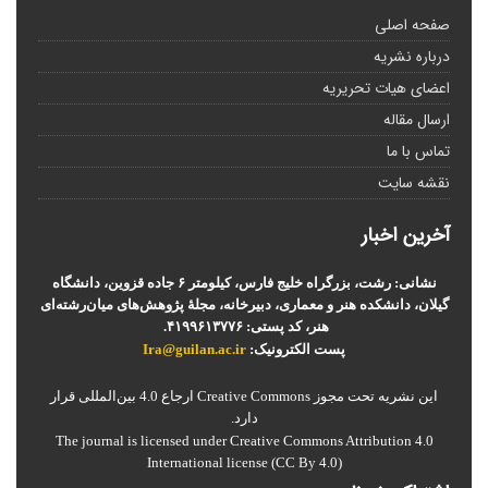
صفحه اصلی
درباره نشریه
اعضای هیات تحریریه
ارسال مقاله
تماس با ما
نقشه سایت
آخرین اخبار
نشانی: رشت، بزرگراه خلیج فارس، کیلومتر ۶ جاده قزوین، دانشگاه
گیلان، دانشکده هنر و معماری، دبیرخانه، مجلۀ پژوهش‌های میان‌رشته‌ای
هنر، کد پستی: ۴۱۹۹۶۱۳۷۷۶.
پست الکترونیک:
Ira@guilan.ac.ir
این نشریه تحت مجوز Creative Commons ارجاع 4.0 بین‌المللی قرار
دارد.
The journal is licensed under Creative Commons Attribution 4.0
International license (CC By 4.0)