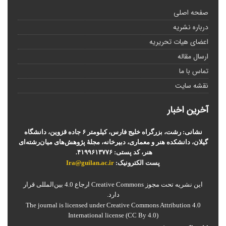
صفحه اصلی
درباره نشریه
اعضای هیات تحریریه
ارسال مقاله
تماس با ما
نقشه سایت
آخرین اخبار
نشانی: رشت، بزرگراه خلیج فارس، کیلومتر ۶ جاده قزوین، دانشگاه
گیلان، دانشکده هنر و معماری، دبیرخانه، مجلۀ پژوهش‌های میان‌رشته‌ای
هنر، کد پستی: ۴۱۹۹۶۱۳۷۷۶.
پست الکترونیک:
Ira@guilan.ac.ir
این نشریه تحت مجوز Creative Commons ارجاع 4.0 بین‌المللی قرار
دارد.
The journal is licensed under Creative Commons Attribution 4.0
International license (CC By 4.0)