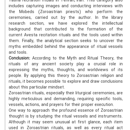
Yasna recitation rituals in Tehran, Iran. This category also
includes capturing images and conducting interviews with
the Mobeds (Zoroastrian priests) who perform the
ceremonies, carried out by the author. In the library
research section, we have explored the intellectual
background that contributed to the formation of the
current Avesta recitation rituals and the tools used within
them. Finally, the analytical section seeks to uncover the
myths embedded behind the appearance of ritual vessels
and tools.
Conclusion:
According to the Myth and Ritual Theory, the
rituals of any ancient society play a crucial role in
expressing the myths, thoughts, and worldviews of its
people. By applying this theory to Zoroastrian religion and
rituals, it becomes possible to explore and draw conclusions
about this particular mindset.
Zoroastrian rituals, especially their liturgical ceremonies, are
highly meticulous and demanding, requiring specific tools,
vessels, actions, and prayers for their proper execution.
One way to approach the profound essence of Zoroastrian
thought is by studying the ritual vessels and instruments.
Although it may seem unusual at first glance, each item
used in Zoroastrian rituals, as well as every ritual act