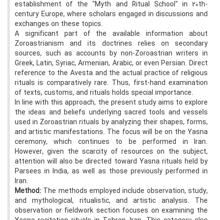
establishment of the "Myth and Ritual School" in 20th-
century Europe, where scholars engaged in discussions and
exchanges on these topics.
A significant part of the available information about
Zoroastrianism and its doctrines relies on secondary
sources, such as accounts by non-Zoroastrian writers in
Greek, Latin, Syriac, Armenian, Arabic, or even Persian. Direct
reference to the Avesta and the actual practice of religious
rituals is comparatively rare. Thus, first-hand examination
of texts, customs, and rituals holds special importance.
In line with this approach, the present study aims to explore
the ideas and beliefs underlying sacred tools and vessels
used in Zoroastrian rituals by analyzing their shapes, forms,
and artistic manifestations. The focus will be on the Yasna
ceremony, which continues to be performed in Iran.
However, given the scarcity of resources on the subject,
attention will also be directed toward Yasna rituals held by
Parsees in India, as well as those previously performed in
Iran.
Method:
The methods employed include observation, study,
and mythological, ritualistic, and artistic analysis. The
observation or fieldwork section focuses on examining the