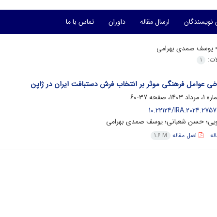
 نویسندگان
ارسال مقاله
داوران
تماس با ما
=
یوسف صمدی بهرامی
لات:
1
خی عوامل فرهنگی موثر بر انتخاب فرش دستبافت ایران در ژاپن
37-60
10.22124/IRA.2024.2757
ویی؛ حسن شعبانی؛ یوسف صمدی بهرامی
له
اصل مقاله
1.6 M