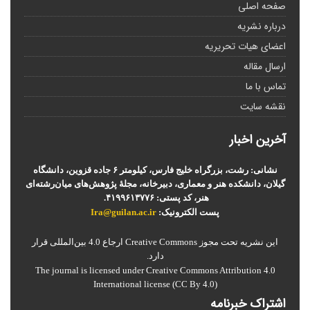
صفحه اصلی
درباره نشریه
اعضای هیات تحریریه
ارسال مقاله
تماس با ما
نقشه سایت
آخرین اخبار
نشانی: رشت، بزرگراه خلیج فارس، کیلومتر ۶ جاده قزوین، دانشگاه
گیلان، دانشکده هنر و معماری، دبیرخانه، مجلۀ پژوهش‌های میان‌رشته‌ای
هنر، کد پستی: ۴۱۹۹۶۱۳۷۷۶.
پست الکترونیک:
Ira@guilan.ac.ir
این نشریه تحت مجوز Creative Commons ارجاع 4.0 بین‌المللی قرار
دارد.
The journal is licensed under Creative Commons Attribution 4.0
International license (CC By 4.0)
اشتراک خبرنامه