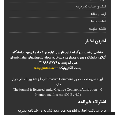
اعضای هیات تحریریه
ارسال مقاله
تماس با ما
نقشه سایت
آخرین اخبار
نشانی: رشت، بزرگراه خلیج فارس، کیلومتر ۶ جاده قزوین، دانشگاه
گیلان، دانشکده هنر و معماری، دبیرخانه، مجلۀ پژوهش‌های میان‌رشته‌ای
هنر، کد پستی: ۴۱۹۹۶۱۳۷۷۶.
پست الکترونیک:
Ira@guilan.ac.ir
این نشریه تحت مجوز Creative Commons ارجاع 4.0 بین‌المللی قرار
دارد.
The journal is licensed under Creative Commons Attribution 4.0
International license (CC By 4.0)
اشتراک خبرنامه
برای دریافت اخبار و اطلاعیه های مهم نشریه در خبرنامه نشریه