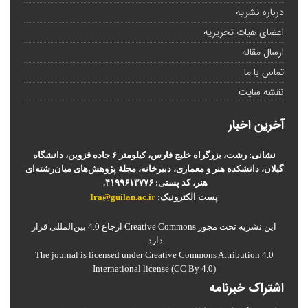
درباره نشریه
اعضای هیات تحریریه
ارسال مقاله
تماس با ما
نقشه سایت
آخرین اخبار
نشانی: رشت، بزرگراه خلیج فارس، کیلومتر ۶ جاده قزوین، دانشگاه
گیلان، دانشکده هنر و معماری، دبیرخانه، مجلۀ پژوهش‌های میان‌رشته‌ای
هنر، کد پستی: ۴۱۹۹۶۱۳۷۷۶.
پست الکترونیک:
Ira@guilan.ac.ir
این نشریه تحت مجوز Creative Commons ارجاع 4.0 بین‌المللی قرار
دارد.
The journal is licensed under Creative Commons Attribution 4.0
International license (CC By 4.0)
اشتراک خبرنامه