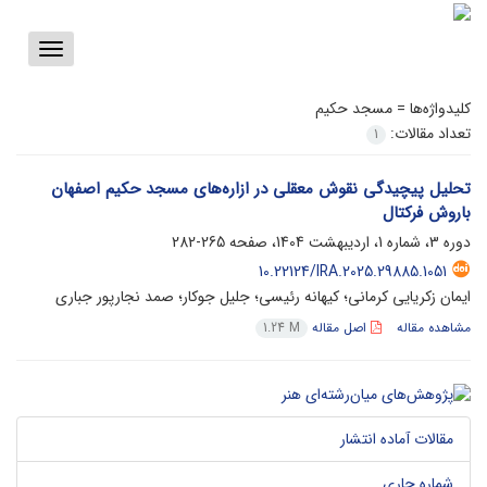
Toggle
vigation
کلیدواژه‌ها =
مسجد حکیم
تعداد مقالات:
1
تحلیل پیچیدگی نقوش معقلی در ازاره‌های مسجد حکیم اصفهان
باروش فرکتال
دوره 3، شماره 1، اردیبهشت 1404، صفحه
265-282
10.22124/IRA.2025.29885.1051
ایمان زکریایی کرمانی؛ کیهانه رئیسی؛ جلیل جوکار؛ صمد نجارپور جباری
مشاهده مقاله
اصل مقاله
1.24 M
مقالات آماده انتشار
شماره جاری