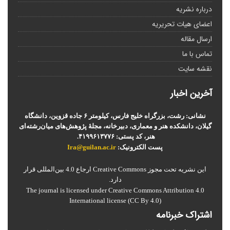
درباره نشریه
اعضای هیات تحریریه
ارسال مقاله
تماس با ما
نقشه سایت
آخرین اخبار
نشانی: رشت، بزرگراه خلیج فارس، کیلومتر ۶ جاده قزوین، دانشگاه
گیلان، دانشکده هنر و معماری، دبیرخانه، مجلۀ پژوهش‌های میان‌رشته‌ای
هنر، کد پستی: ۴۱۹۹۶۱۳۷۷۶.
پست الکترونیک:
Ira@guilan.ac.ir
این نشریه تحت مجوز Creative Commons ارجاع 4.0 بین‌المللی قرار
دارد.
The journal is licensed under Creative Commons Attribution 4.0
International license (CC By 4.0)
اشتراک خبرنامه