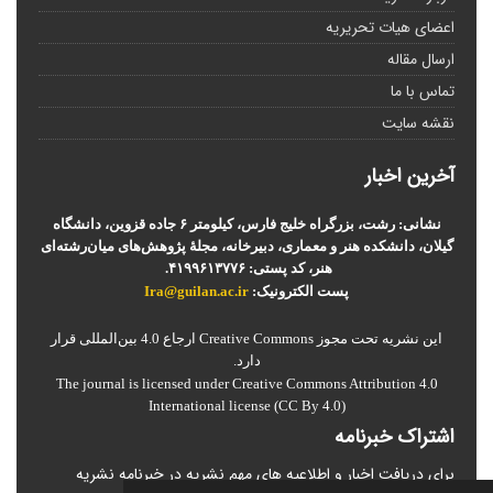
اعضای هیات تحریریه
ارسال مقاله
تماس با ما
نقشه سایت
آخرین اخبار
نشانی: رشت، بزرگراه خلیج فارس، کیلومتر ۶ جاده قزوین، دانشگاه
گیلان، دانشکده هنر و معماری، دبیرخانه، مجلۀ پژوهش‌های میان‌رشته‌ای
هنر، کد پستی: ۴۱۹۹۶۱۳۷۷۶.
پست الکترونیک:
Ira@guilan.ac.ir
این نشریه تحت مجوز Creative Commons ارجاع 4.0 بین‌المللی قرار
دارد.
The journal is licensed under Creative Commons Attribution 4.0
International license (CC By 4.0)
اشتراک خبرنامه
برای دریافت اخبار و اطلاعیه های مهم نشریه در خبرنامه نشریه