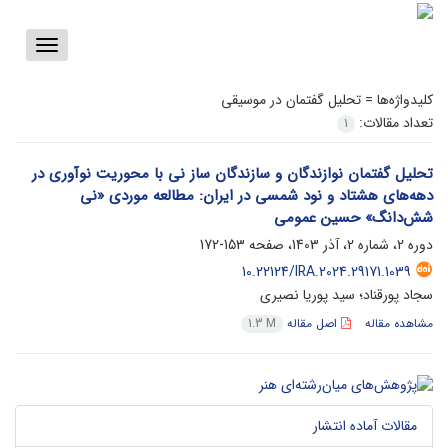
Toggle
vigation
کلیدواژه‌ها =
تحلیل گفتمان در موسیقی
تعداد مقالات:
1
تحلیل گفتمان نوازندگان و سازندگان ساز نی با محوریت نوآوری در
دهه‌های هشتاد و نود شمسی در ایران: مطالعه موردی «نی
شش‌دانگ» حسین عمومی
دوره 2، شماره 2، آذر 1403، صفحه
153-172
10.22124/IRA.2024.29171.1039
سجاد پورقناد؛ سید پوریا نصیری
مشاهده مقاله
اصل مقاله
1.3 M
مقالات آماده انتشار