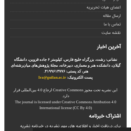
اعضای هیات تحریریه
ارسال مقاله
تماس با ما
نقشه سایت
آخرین اخبار
نشانی: رشت، بزرگراه خلیج فارس، کیلومتر ۶ جاده قزوین، دانشگاه
گیلان، دانشکده هنر و معماری، دبیرخانه، مجلۀ پژوهش‌های میان‌رشته‌ای
هنر، کد پستی: ۴۱۹۹۶۱۳۷۷۶.
پست الکترونیک:
Ira@guilan.ac.ir
این نشریه تحت مجوز Creative Commons ارجاع 4.0 بین‌المللی قرار
دارد.
The journal is licensed under Creative Commons Attribution 4.0
International license (CC By 4.0)
اشتراک خبرنامه
برای دریافت اخبار و اطلاعیه های مهم نشریه در خبرنامه نشریه