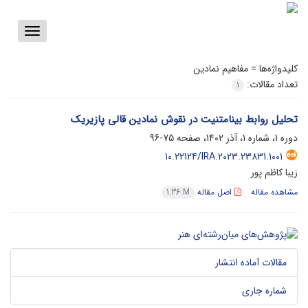
Toggle
vigation
کلیدواژه‌ها =
مفاهیم نمادین
تعداد مقالات:
1
تحلیل روابط بینامتنیت در نقوش نمادین قالی پازیریک
دوره 1، شماره 1، آذر 1402، صفحه
75-96
10.22124/IRA.2023.23831.1001
زیبا کاظم پور
مشاهده مقاله
اصل مقاله
1.36 M
مقالات آماده انتشار
شماره جاری