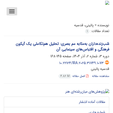
Toggle
vigation
نویسنده =
پائینی، قدسیه
تعداد مقالات:
1
شب‌زنده‌داران به‌مثابه مم بصری: تحلیل هم‌تکاملی یک آیکون
فرهنگی و اقتباس‌های سینمایی آن
دوره 3، شماره 2، آذر 1404، صفحه
145-168
10.22124/IRA.2025.31749.1073
قدسیه پائینی
مشاهده مقاله
اصل مقاله
4.86 M
مقالات آماده انتشار
شماره جاری