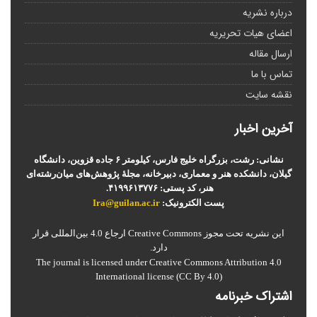
درباره نشریه
اعضای هیات تحریریه
ارسال مقاله
تماس با ما
نقشه سایت
آخرین اخبار
نشانی: رشت، بزرگراه خلیج فارس، کیلومتر ۶ جاده قزوین، دانشگاه
گیلان، دانشکده هنر و معماری، دبیرخانه، مجلۀ پژوهش‌های میان‌رشته‌ای
هنر، کد پستی: ۴۱۹۹۶۱۳۷۷۶.
پست الکترونیک:
Ira@guilan.ac.ir
این نشریه تحت مجوز Creative Commons ارجاع 4.0 بین‌المللی قرار
دارد.
The journal is licensed under Creative Commons Attribution 4.0
International license (CC By 4.0)
اشتراک خبرنامه