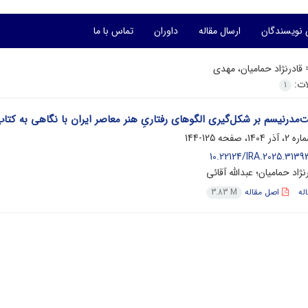
 نویسندگان
ارسال مقاله
داوران
تماس با ما
=
قادرنژاد حمامیان، مهدی
لات:
1
‌مدرنیسم بر شکل‌گیری الگوهای رفتاریِ هنر معاصر ایران با نگاهی به کتا
125-144
10.22124/IRA.2025.3139
ژاد حمامیان؛ عبدالله آقائی
له
اصل مقاله
3.83 M