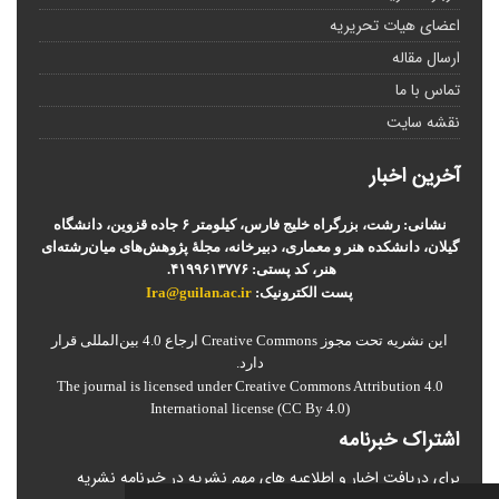
اعضای هیات تحریریه
ارسال مقاله
تماس با ما
نقشه سایت
آخرین اخبار
نشانی: رشت، بزرگراه خلیج فارس، کیلومتر ۶ جاده قزوین، دانشگاه
گیلان، دانشکده هنر و معماری، دبیرخانه، مجلۀ پژوهش‌های میان‌رشته‌ای
هنر، کد پستی: ۴۱۹۹۶۱۳۷۷۶.
پست الکترونیک:
Ira@guilan.ac.ir
این نشریه تحت مجوز Creative Commons ارجاع 4.0 بین‌المللی قرار
دارد.
The journal is licensed under Creative Commons Attribution 4.0
International license (CC By 4.0)
اشتراک خبرنامه
برای دریافت اخبار و اطلاعیه های مهم نشریه در خبرنامه نشریه