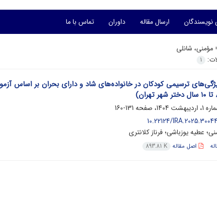
 نویسندگان
ارسال مقاله
داوران
تماس با ما
=
مؤمنی، شانلی
لات:
1
ژگی‌های ترسیمی کودکان در خانواده‌های شاد و دارای بحران بر اساس آزمو
131-160
10.22124/IRA.2025.3004
ی؛ عطیه یوزباشی؛ فرناز کلانتری
له
اصل مقاله
893.81 K