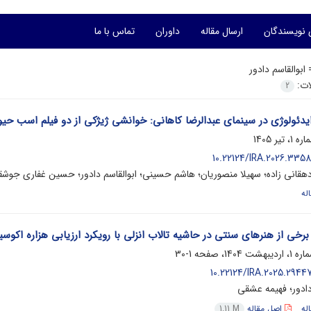
 نویسندگان
ارسال مقاله
داوران
تماس با ما
=
ابوالقاسم دادور
لات:
2
یدئولوژی در سینمای عبدالرضا کاهانی: خوانشی ژیژکی از دو فیلم اسب ح
10.22124/IRA.2026.3358
دهقانی زاده؛ سهیلا منصوریان؛ هاشم حسینی؛ ابوالقاسم دادور؛ حسین غفاری جوشق
له
برخی از هنرهای سنتی در حاشیه تالاب انزلی با رویکرد ارزیابی هزاره اکوس
1-30
10.22124/IRA.2025.29447
دادور؛ فهیمه عشقی
له
اصل مقاله
1.11 M