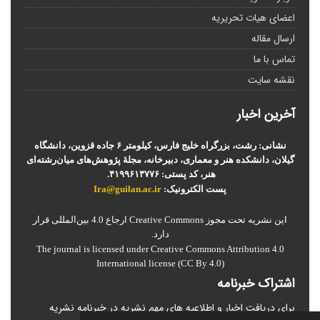
اعضای هیات تحریریه
ارسال مقاله
تماس با ما
نقشه سایت
آخرین اخبار
نشانی: رشت، بزرگراه خلیج فارس، کیلومتر ۶ جاده قزوین، دانشگاه
گیلان، دانشکده هنر و معماری، دبیرخانه، مجلۀ پژوهش‌های میان‌رشته‌ای
هنر، کد پستی: ۴۱۹۹۶۱۳۷۷۶.
پست الکترونیک:
Ira@guilan.ac.ir
این نشریه تحت مجوز Creative Commons ارجاع 4.0 بین‌المللی قرار
دارد.
The journal is licensed under Creative Commons Attribution 4.0
International license (CC By 4.0)
اشتراک خبرنامه
برای دریافت اخبار و اطلاعیه های مهم نشریه در خبرنامه نشریه