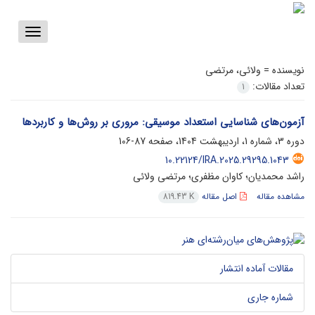
Toggle
vigation
نویسنده =
ولائی، مرتضی
تعداد مقالات:
1
آزمون‌های شناسایی استعداد موسیقی: مروری بر روش‌ها و کاربردها
دوره 3، شماره 1، اردیبهشت 1404، صفحه
87-106
10.22124/IRA.2025.29295.1043
راشد محمدیان؛ کاوان مظفری؛ مرتضی ولائی
مشاهده مقاله
اصل مقاله
819.43 K
مقالات آماده انتشار
شماره جاری