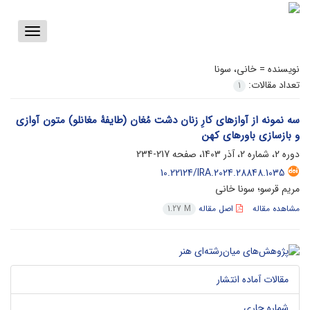
Toggle
vigation
نویسنده =
خانی، سونا
تعداد مقالات:
1
سه نمونه از آوازهای کارِ زنان دشت مُغان (طایفۀ مغانلو) متون آوازی
و بازسازی باورهای کهن
دوره 2، شماره 2، آذر 1403، صفحه
217-234
10.22124/IRA.2024.28848.1035
مریم قرسو؛ سونا خانی
مشاهده مقاله
اصل مقاله
1.27 M
مقالات آماده انتشار
شماره جاری