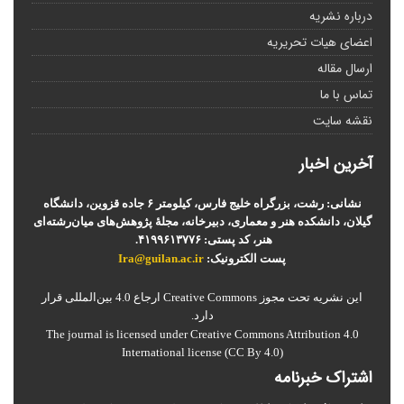
درباره نشریه
اعضای هیات تحریریه
ارسال مقاله
تماس با ما
نقشه سایت
آخرین اخبار
نشانی: رشت، بزرگراه خلیج فارس، کیلومتر ۶ جاده قزوین، دانشگاه
گیلان، دانشکده هنر و معماری، دبیرخانه، مجلۀ پژوهش‌های میان‌رشته‌ای
هنر، کد پستی: ۴۱۹۹۶۱۳۷۷۶.
پست الکترونیک:
Ira@guilan.ac.ir
این نشریه تحت مجوز Creative Commons ارجاع 4.0 بین‌المللی قرار
دارد.
The journal is licensed under Creative Commons Attribution 4.0
International license (CC By 4.0)
اشتراک خبرنامه