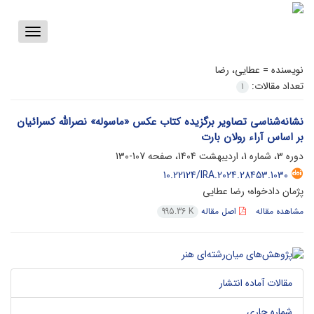
Toggle
vigation
نویسنده =
عطایی، رضا
تعداد مقالات:
1
نشانه‌شناسی تصاویر برگزیده کتاب عکس «ماسوله» نصرالله کسرائیان
بر اساس آراء رولان بارت
دوره 3، شماره 1، اردیبهشت 1404، صفحه
107-130
10.22124/IRA.2024.28453.1030
پژمان دادخواه؛ رضا عطایی
مشاهده مقاله
اصل مقاله
995.36 K
مقالات آماده انتشار
شماره جاری