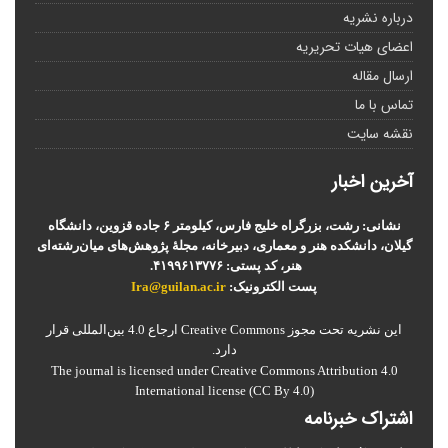
درباره نشریه
اعضای هیات تحریریه
ارسال مقاله
تماس با ما
نقشه سایت
آخرین اخبار
نشانی: رشت، بزرگراه خلیج فارس، کیلومتر ۶ جاده قزوین، دانشگاه
گیلان، دانشکده هنر و معماری، دبیرخانه، مجلۀ پژوهش‌های میان‌رشته‌ای
هنر، کد پستی: ۴۱۹۹۶۱۳۷۷۶.
پست الکترونیک:
Ira@guilan.ac.ir
این نشریه تحت مجوز Creative Commons ارجاع 4.0 بین‌المللی قرار
دارد.
The journal is licensed under Creative Commons Attribution 4.0
International license (CC By 4.0)
اشتراک خبرنامه