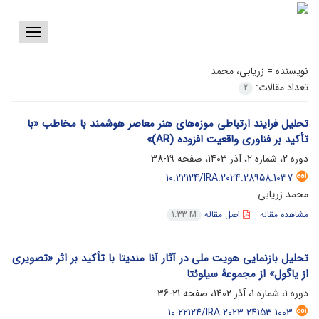
Toggle
vigation
نویسنده =
زریابی، محمد
تعداد مقالات:
2
تحلیل فرایند ارتباطی موزه‌های هنر معاصر هوشمند با مخاطب «با
تأکید بر فناوری واقعیت افزوده (AR)»
دوره 2، شماره 2، آذر 1403، صفحه
19-38
10.22124/IRA.2024.28958.1037
محمد زریابی
مشاهده مقاله
اصل مقاله
1.33 M
تحلیل بازنمایی هویت ملی در آثار آنا مندیتا با تأکید بر اثر «تصویری
از یاگول» از مجموعۀ سیلوئتا
دوره 1، شماره 1، آذر 1402، صفحه
21-36
10.22124/IRA.2023.24153.1003